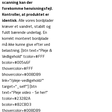
scanning kan der
forekomme henvisningsfejl.
Kontroller, at produktet er
identisk.
Alle vores bordplader
kræver et vandret, stabilt og
fuldt bærende underlag. En
korrekt monteret bordplade
må ikke kunne give efter ved
belastning. [btn text="Pleje &
Vedligehold" tcolor=#FFF
bcolor=#00546F
thovercolor=#FFF
bhovercolor=#008DB9
link="/pleje-vedligehold/"
target="_self"] [btn
text="Pleje video - Se her!"
tcolor=#23282A
bcolor=#B2CBD3
thovercolor=#008DB9