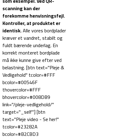
som eksempel.
Ved QR-
scanning kan der
forekomme henvisningsfejl.
Kontroller, at produktet er
identisk.
Alle vores bordplader
kræver et vandret, stabilt og
fuldt bærende underlag. En
korrekt monteret bordplade
må ikke kunne give efter ved
belastning. [btn text="Pleje &
Vedligehold" tcolor=#FFF
bcolor=#00546F
thovercolor=#FFF
bhovercolor=#008DB9
link="/pleje-vedligehold/"
target="_self"] [btn
text="Pleje video - Se her!"
tcolor=#23282A
bcolor=#B2CBD3