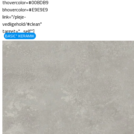
thovercolor=#008DB9
bhovercolor=#E9E9E9
link="/pleje-
vedligehold/#clean"
target="_self"]
BASIC⁺ KERAMIK