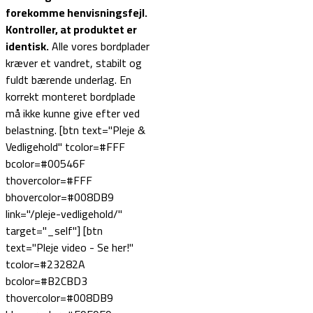
forekomme henvisningsfejl.
Kontroller, at produktet er
identisk.
Alle vores bordplader
kræver et vandret, stabilt og
fuldt bærende underlag. En
korrekt monteret bordplade
må ikke kunne give efter ved
belastning. [btn text="Pleje &
Vedligehold" tcolor=#FFF
bcolor=#00546F
thovercolor=#FFF
bhovercolor=#008DB9
link="/pleje-vedligehold/"
target="_self"] [btn
text="Pleje video - Se her!"
tcolor=#23282A
bcolor=#B2CBD3
thovercolor=#008DB9