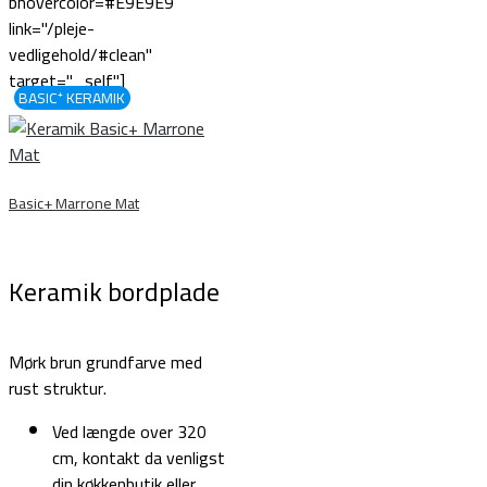
bhovercolor=#E9E9E9
link="/pleje-
vedligehold/#clean"
target="_self"]
BASIC⁺ KERAMIK
Basic+ Marrone Mat
Keramik bordplade
Mørk brun grundfarve med
rust struktur.
Ved længde over 320
cm, kontakt da venligst
din køkkenbutik eller