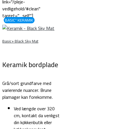
link="/pleje-
vedligehold/#clean"
target="_self"]
BASIC⁺ KERAMIK
Basic+ Black Sky Mat
Keramik bordplade
Grå/sort grundfarve med
varierende nuancer. Brune
plamager kan forekomme.
Ved længde over 320
cm, kontakt da venligst
din køkkenbutik eller