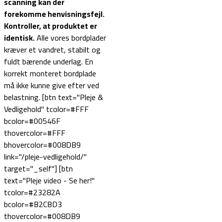
scanning kan der
forekomme henvisningsfejl.
Kontroller, at produktet er
identisk.
Alle vores bordplader
kræver et vandret, stabilt og
fuldt bærende underlag. En
korrekt monteret bordplade
må ikke kunne give efter ved
belastning. [btn text="Pleje &
Vedligehold" tcolor=#FFF
bcolor=#00546F
thovercolor=#FFF
bhovercolor=#008DB9
link="/pleje-vedligehold/"
target="_self"] [btn
text="Pleje video - Se her!"
tcolor=#23282A
bcolor=#B2CBD3
thovercolor=#008DB9