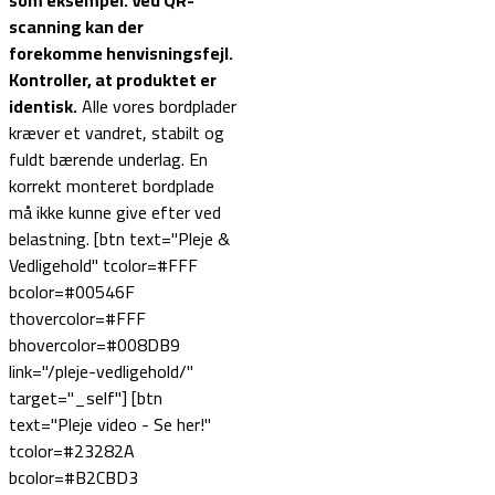
som eksempel.
Ved QR-
scanning kan der
forekomme henvisningsfejl.
Kontroller, at produktet er
identisk.
Alle vores bordplader
kræver et vandret, stabilt og
fuldt bærende underlag. En
korrekt monteret bordplade
må ikke kunne give efter ved
belastning. [btn text="Pleje &
Vedligehold" tcolor=#FFF
bcolor=#00546F
thovercolor=#FFF
bhovercolor=#008DB9
link="/pleje-vedligehold/"
target="_self"] [btn
text="Pleje video - Se her!"
tcolor=#23282A
bcolor=#B2CBD3