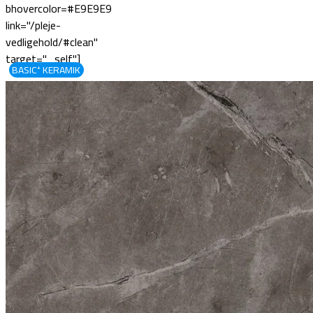
bhovercolor=#E9E9E9
link="/pleje-
vedligehold/#clean"
target="_self"]
BASIC⁺ KERAMIK