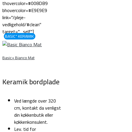
thovercolor=#008DB9
bhovercolor=#E9E9E9
link="/pleje-
vedligehold/#clean"
target="_self"]
BASIC⁺ KERAMIK
Basic+ Bianco Mat
Keramik bordplade
Ved længde over 320
cm, kontakt da venligst
din køkkenbutik eller
køkkenkonsulent.
Lev. tid for