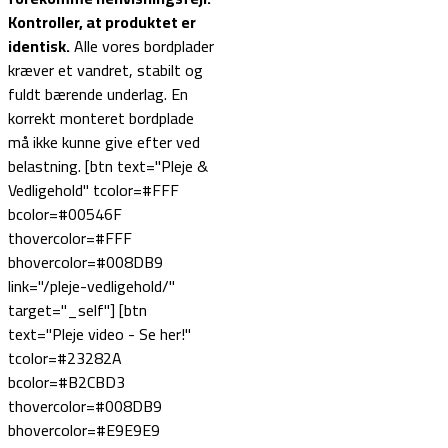
Kontroller, at produktet er
identisk.
Alle vores bordplader
kræver et vandret, stabilt og
fuldt bærende underlag. En
korrekt monteret bordplade
må ikke kunne give efter ved
belastning. [btn text="Pleje &
Vedligehold" tcolor=#FFF
bcolor=#00546F
thovercolor=#FFF
bhovercolor=#008DB9
link="/pleje-vedligehold/"
target="_self"] [btn
text="Pleje video - Se her!"
tcolor=#23282A
bcolor=#B2CBD3
thovercolor=#008DB9
bhovercolor=#E9E9E9