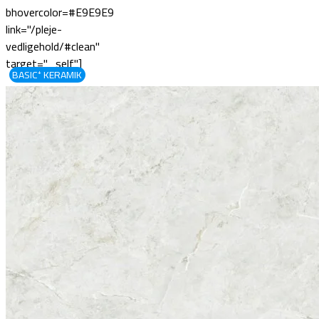
bhovercolor=#E9E9E9
link="/pleje-
vedligehold/#clean"
target="_self"]
BASIC⁺ KERAMIK