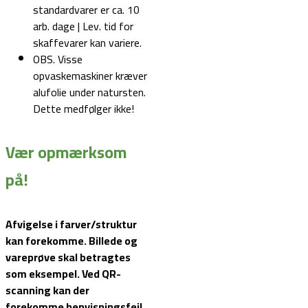
standardvarer er ca. 10
arb. dage | Lev. tid for
skaffevarer kan variere.
OBS. Visse
opvaskemaskiner kræver
alufolie under natursten.
Dette medfølger ikke!
Vær opmærksom
på!
Afvigelse i farver/struktur
kan forekomme. Billede og
vareprøve skal betragtes
som eksempel.
Ved QR-
scanning kan der
forekomme henvisningsfejl.