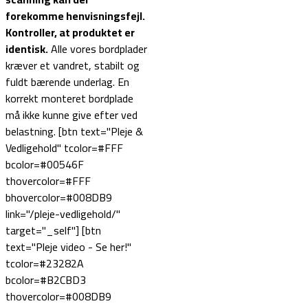
forekomme henvisningsfejl.
Kontroller, at produktet er
identisk.
Alle vores bordplader
kræver et vandret, stabilt og
fuldt bærende underlag. En
korrekt monteret bordplade
må ikke kunne give efter ved
belastning. [btn text="Pleje &
Vedligehold" tcolor=#FFF
bcolor=#00546F
thovercolor=#FFF
bhovercolor=#008DB9
link="/pleje-vedligehold/"
target="_self"] [btn
text="Pleje video - Se her!"
tcolor=#23282A
bcolor=#B2CBD3
thovercolor=#008DB9