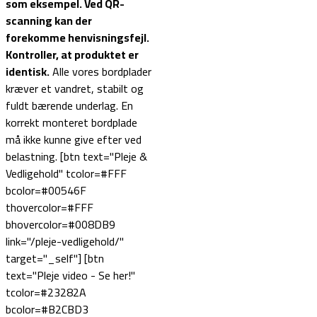
som eksempel.
Ved QR-
scanning kan der
forekomme henvisningsfejl.
Kontroller, at produktet er
identisk.
Alle vores bordplader
kræver et vandret, stabilt og
fuldt bærende underlag. En
korrekt monteret bordplade
må ikke kunne give efter ved
belastning. [btn text="Pleje &
Vedligehold" tcolor=#FFF
bcolor=#00546F
thovercolor=#FFF
bhovercolor=#008DB9
link="/pleje-vedligehold/"
target="_self"] [btn
text="Pleje video - Se her!"
tcolor=#23282A
bcolor=#B2CBD3