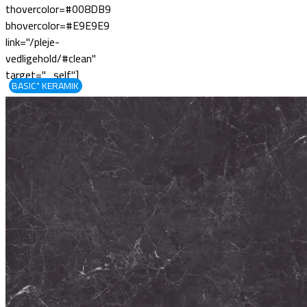
thovercolor=#008DB9
bhovercolor=#E9E9E9
link="/pleje-
vedligehold/#clean"
target="_self"]
BASIC⁺ KERAMIK