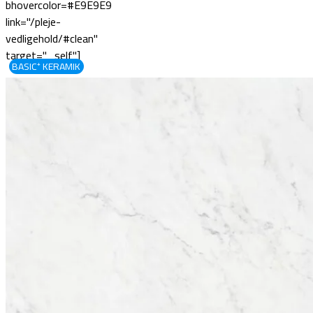
bhovercolor=#E9E9E9
link="/pleje-
vedligehold/#clean"
target="_self"]
BASIC⁺ KERAMIK