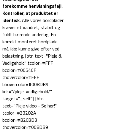
forekomme henvisningsfejl.
Kontroller, at produktet er
identisk.
Alle vores bordplader
kræver et vandret, stabilt og
fuldt bærende underlag. En
korrekt monteret bordplade
må ikke kunne give efter ved
belastning. [btn text="Pleje &
Vedligehold" tcolor=#FFF
bcolor=#00546F
thovercolor=#FFF
bhovercolor=#008DB9
link="/pleje-vedligehold/"
target="_self"] [btn
text="Pleje video - Se her!"
tcolor=#23282A
bcolor=#B2CBD3
thovercolor=#008DB9