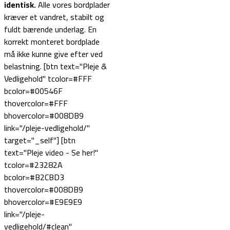
identisk.
Alle vores bordplader
kræver et vandret, stabilt og
fuldt bærende underlag. En
korrekt monteret bordplade
må ikke kunne give efter ved
belastning. [btn text="Pleje &
Vedligehold" tcolor=#FFF
bcolor=#00546F
thovercolor=#FFF
bhovercolor=#008DB9
link="/pleje-vedligehold/"
target="_self"] [btn
text="Pleje video - Se her!"
tcolor=#23282A
bcolor=#B2CBD3
thovercolor=#008DB9
bhovercolor=#E9E9E9
link="/pleje-
vedligehold/#clean"