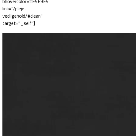
bhovercolor=#E9E9E9
link="/pleje-
vedligehold/#clean"
target="_self"]