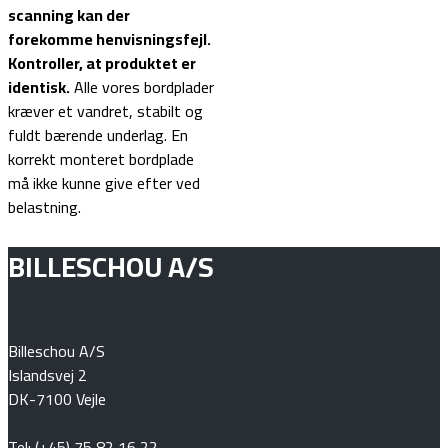
scanning kan der
forekomme henvisningsfejl.
Kontroller, at produktet er
identisk.
Alle vores bordplader
kræver et vandret, stabilt og
fuldt bærende underlag. En
korrekt monteret bordplade
må ikke kunne give efter ved
belastning.
BILLESCHOU A/S
Billeschou A/S
Islandsvej 2
DK-7100 Vejle
Tel:
(+45) 75 82 16 22