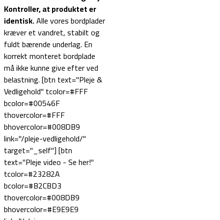
Kontroller, at produktet er
identisk.
Alle vores bordplader
kræver et vandret, stabilt og
fuldt bærende underlag. En
korrekt monteret bordplade
må ikke kunne give efter ved
belastning. [btn text="Pleje &
Vedligehold" tcolor=#FFF
bcolor=#00546F
thovercolor=#FFF
bhovercolor=#008DB9
link="/pleje-vedligehold/"
target="_self"] [btn
text="Pleje video - Se her!"
tcolor=#23282A
bcolor=#B2CBD3
thovercolor=#008DB9
bhovercolor=#E9E9E9