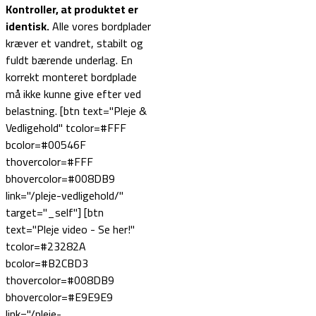
Kontroller, at produktet er
identisk.
Alle vores bordplader
kræver et vandret, stabilt og
fuldt bærende underlag. En
korrekt monteret bordplade
må ikke kunne give efter ved
belastning. [btn text="Pleje &
Vedligehold" tcolor=#FFF
bcolor=#00546F
thovercolor=#FFF
bhovercolor=#008DB9
link="/pleje-vedligehold/"
target="_self"] [btn
text="Pleje video - Se her!"
tcolor=#23282A
bcolor=#B2CBD3
thovercolor=#008DB9
bhovercolor=#E9E9E9
link="/pleje-