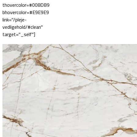
thovercolor=#008DB9
bhovercolor=#E9E9E9
link="/pleje-
vedligehold/#clean"
target="_self"]