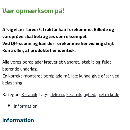
Vær opmærksom på!
Afvigelse i farver/struktur kan forekomme. Billede og
vareprøve skal betragtes som eksempel.
Ved QR-scanning kan der forekomme henvisningsfejl.
Kontroller, at produktet er identisk.
Alle vores bordplader kræver et vandret, stabilt og fuldt
bærende underlag.
En korrekt monteret bordplade må ikke kunne give efter ved
belastning.
Kategori:
Keramik
Tags:
dekton
,
keramik
,
nyhed
,
pietra kode
Information
Information