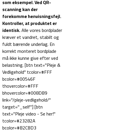
som eksempel.
Ved QR-
scanning kan der
forekomme henvisningsfejl.
Kontroller, at produktet er
identisk.
Alle vores bordplader
kræver et vandret, stabilt og
fuldt bærende underlag. En
korrekt monteret bordplade
må ikke kunne give efter ved
belastning. [btn text="Pleje &
Vedligehold" tcolor=#FFF
bcolor=#00546F
thovercolor=#FFF
bhovercolor=#008DB9
link="/pleje-vedligehold/"
target="_self"] [btn
text="Pleje video - Se her!"
tcolor=#23282A
bcolor=#B2CBD3