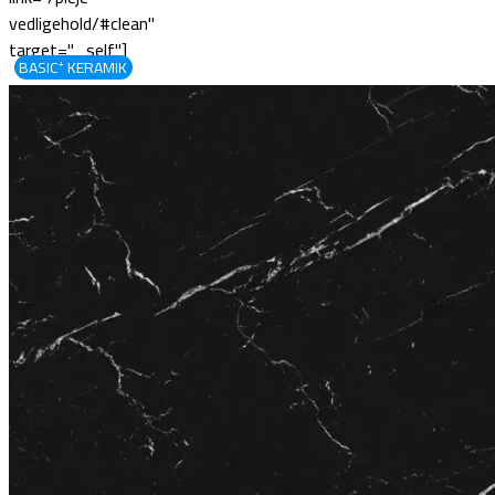
vedligehold/#clean"
target="_self"]
BASIC⁺ KERAMIK