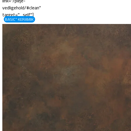
link="/pleje-
vedligehold/#clean"
target="_self"]
BASIC⁺ KERAMIK