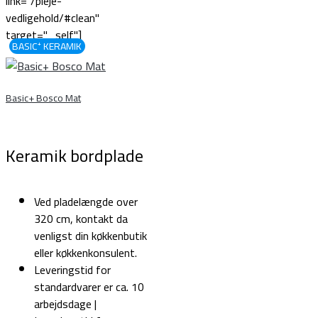
link="/pleje-
vedligehold/#clean"
target="_self"]
BASIC⁺ KERAMIK
Basic+ Bosco Mat
Keramik bordplade
Ved pladelængde over
320 cm, kontakt da
venligst din køkkenbutik
eller køkkenkonsulent.
Leveringstid for
standardvarer er ca. 10
arbejdsdage |