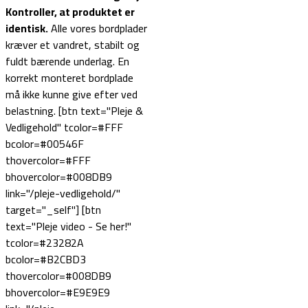
Kontroller, at produktet er
identisk.
Alle vores bordplader
kræver et vandret, stabilt og
fuldt bærende underlag. En
korrekt monteret bordplade
må ikke kunne give efter ved
belastning. [btn text="Pleje &
Vedligehold" tcolor=#FFF
bcolor=#00546F
thovercolor=#FFF
bhovercolor=#008DB9
link="/pleje-vedligehold/"
target="_self"] [btn
text="Pleje video - Se her!"
tcolor=#23282A
bcolor=#B2CBD3
thovercolor=#008DB9
bhovercolor=#E9E9E9