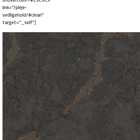
link="/pleje-
vedligehold/#clean"
target="_self"]