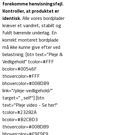
forekomme henvisningsfejl.
Kontroller, at produktet er
identisk.
Alle vores bordplader
kræver et vandret, stabilt og
fuldt bærende underlag. En
korrekt monteret bordplade
må ikke kunne give efter ved
belastning. [btn text="Pleje &
Vedligehold" tcolor=#FFF
bcolor=#00546F
thovercolor=#FFF
bhovercolor=#008DB9
link="/pleje-vedligehold/"
target="_self"] [btn
text="Pleje video - Se her!"
tcolor=#23282A
bcolor=#B2CBD3
thovercolor=#008DB9
bhovercolor=#E9E9E9