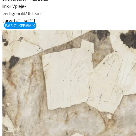
link="/pleje-
vedligehold/#clean"
target="_self"]
BASIC⁺ KERAMIK