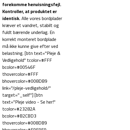
forekomme henvisningsfejl.
Kontroller, at produktet er
identisk.
Alle vores bordplader
kræver et vandret, stabilt og
fuldt bærende underlag. En
korrekt monteret bordplade
må ikke kunne give efter ved
belastning. [btn text="Pleje &
Vedligehold" tcolor=#FFF
bcolor=#00546F
thovercolor=#FFF
bhovercolor=#008DB9
link="/pleje-vedligehold/"
target="_self"] [btn
text="Pleje video - Se her!"
tcolor=#23282A
bcolor=#B2CBD3
thovercolor=#008DB9
bhovercolor=#E9E9E9