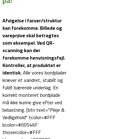
på!
Afvigelse i farver/struktur
kan forekomme. Billede og
vareprøve skal betragtes
som eksempel.
Ved QR-
scanning kan der
forekomme henvisningsfejl.
Kontroller, at produktet er
identisk.
Alle vores bordplader
kræver et vandret, stabilt og
fuldt bærende underlag. En
korrekt monteret bordplade
må ikke kunne give efter ved
belastning. [btn text="Pleje &
Vedligehold" tcolor=#FFF
bcolor=#00546F
thovercolor=#FFF