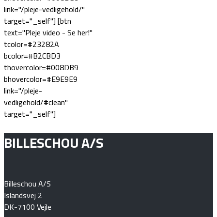
link="/pleje-vedligehold/"
target="_self"] [btn
text="Pleje video - Se her!"
tcolor=#23282A
bcolor=#B2CBD3
thovercolor=#008DB9
bhovercolor=#E9E9E9
link="/pleje-
vedligehold/#clean"
target="_self"]
BILLESCHOU A/S
Billeschou A/S
Islandsvej 2
DK-7100 Vejle