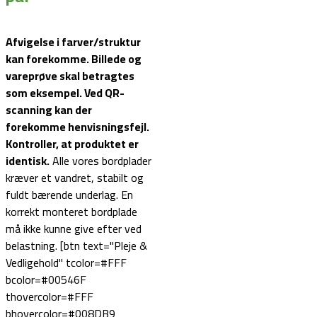
Afvigelse i farver/struktur
kan forekomme. Billede og
vareprøve skal betragtes
som eksempel.
Ved QR-
scanning kan der
forekomme henvisningsfejl.
Kontroller, at produktet er
identisk.
Alle vores bordplader
kræver et vandret, stabilt og
fuldt bærende underlag. En
korrekt monteret bordplade
må ikke kunne give efter ved
belastning. [btn text="Pleje &
Vedligehold" tcolor=#FFF
bcolor=#00546F
thovercolor=#FFF
bhovercolor=#008DB9