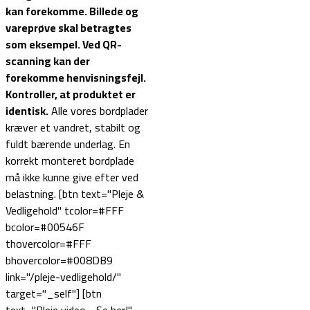
kan forekomme. Billede og
vareprøve skal betragtes
som eksempel.
Ved QR-
scanning kan der
forekomme henvisningsfejl.
Kontroller, at produktet er
identisk.
Alle vores bordplader
kræver et vandret, stabilt og
fuldt bærende underlag. En
korrekt monteret bordplade
må ikke kunne give efter ved
belastning. [btn text="Pleje &
Vedligehold" tcolor=#FFF
bcolor=#00546F
thovercolor=#FFF
bhovercolor=#008DB9
link="/pleje-vedligehold/"
target="_self"] [btn
text="Pleje video - Se her!"