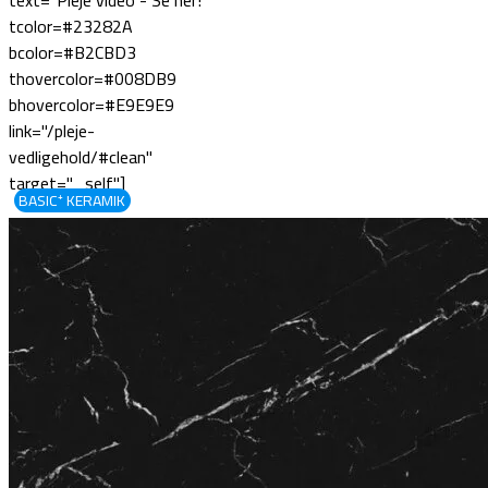
tcolor=#23282A
bcolor=#B2CBD3
thovercolor=#008DB9
bhovercolor=#E9E9E9
link="/pleje-
vedligehold/#clean"
target="_self"]
BASIC⁺ KERAMIK