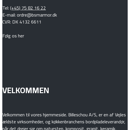
Tel:
(+45) 75 82 16 22
E-mail: ordre@bsmarmor.dk
CVR: DK 4132 6611
Følg os her
VELKOMMEN
Velkommen til vores hjemmeside. Billeschou A/S, er en af Vejles
ældste virksomheder, og køkkenbranchens bordpladeleverandør,
når det drejer sig om natursten, komposit, granit, keramik,