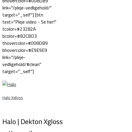
bhovercolor=#008DB9
link="/pleje-vedligehold/"
target="_self"] [btn
text="Pleje video - Se her!"
tcolor=#23282A
bcolor=#B2CBD3
thovercolor=#008DB9
bhovercolor=#E9E9E9
link="/pleje-
vedligehold/#clean"
target="_self"]
Halo Xgloss
Halo | Dekton Xgloss