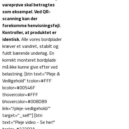
vareprøve skal betragtes
som eksempel.
Ved QR-
scanning kan der
forekomme henvisningsfejl.
Kontroller, at produktet er
identisk.
Alle vores bordplader
kræver et vandret, stabilt og
fuldt bærende underlag. En
korrekt monteret bordplade
må ikke kunne give efter ved
belastning. [btn text="Pleje &
Vedligehold" tcolor=#FFF
bcolor=#00546F
thovercolor=#FFF
bhovercolor=#008DB9
link="/pleje-vedligehold/"
target="_self"] [btn
text="Pleje video - Se her!"