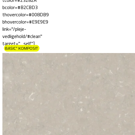
tcolor=#23282A
bcolor=#B2CBD3
thovercolor=#008DB9
bhovercolor=#E9E9E9
link="/pleje-
vedligehold/#clean"
target="_self"]
BASIC⁺ KOMPOSIT