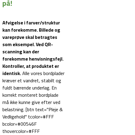
på!
Afvigelse i farver/struktur
kan forekomme. Billede og
vareprøve skal betragtes
som eksempel.
Ved QR-
scanning kan der
forekomme henvisningsfejl.
Kontroller, at produktet er
identisk.
Alle vores bordplader
kræver et vandret, stabilt og
fuldt bærende underlag. En
korrekt monteret bordplade
må ikke kunne give efter ved
belastning. [btn text="Pleje &
Vedligehold" tcolor=#FFF
bcolor=#00546F
thovercolor=#FFF