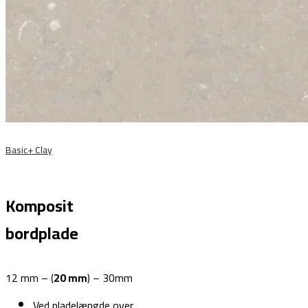
Basic+ Clay
Komposit
bordplade
12 mm – (
20 mm
) – 30mm
Ved pladelængde over