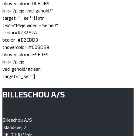
bhovercolor=#008DB9
link="/pleje-vedligehold/"
target="_self"] [btn
text="Pleje video - Se her!"
tcolor=#23282A
bcolor=#B2CBD3
thovercolor=#008DB9
bhovercolor=#E9E9E9
link="/pleje-
vedligehold/#clean"
target="_self"]
BILLESCHOU A/S
Billeschou A/S
Islandsvej 2
DK-7100 Vejle