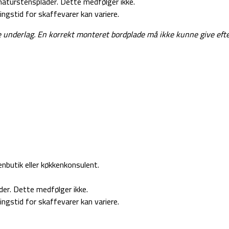
aturstensplader. Dette medfølger ikke.
ingstid for skaffevarer kan variere.
e underlag.
En korrekt monteret bordplade må ikke kunne give efte
nbutik eller køkkenkonsulent.
er. Dette medfølger ikke.
ingstid for skaffevarer kan variere.