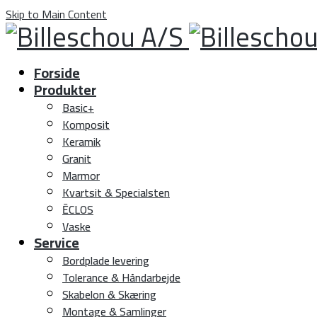
Skip to Main Content
Forside
Produkter
Basic+
Komposit
Keramik
Granit
Marmor
Kvartsit & Specialsten
ĒCLOS
Vaske
Service
Bordplade levering
Tolerance & Håndarbejde
Skabelon & Skæring
Montage & Samlinger