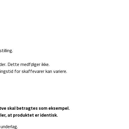
illing.
er. Dette medfølger ikke.
ingstid for skaffevarer kan variere.
røve skal betragtes som eksempel.
r, at produktet er identisk.
 underlag.