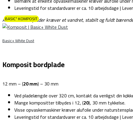
Bemærk at enkelte opvaskemaskiner kræver alufolie under n
Leveringstid for standardvarer er ca. 10 arbejdsdage | Lever
BASIC⁺ KOMPOSIT
Alle vores bordplader kræver et vandret, stabilt og fuldt bærend
Basic+ White Dust
Komposit bordplade
12 mm – (
20 mm
) – 30 mm
Ved pladelængde over 320 cm, kontakt da venligst din køkke
Mange kompositter tilbydes i 12, (
20
), 30 mm tykkelse.
Visse opvaskemaskiner kræver alufolie under naturstensplad
Leveringstid for standardvarer er ca. 10 arbejdsdage | Lever