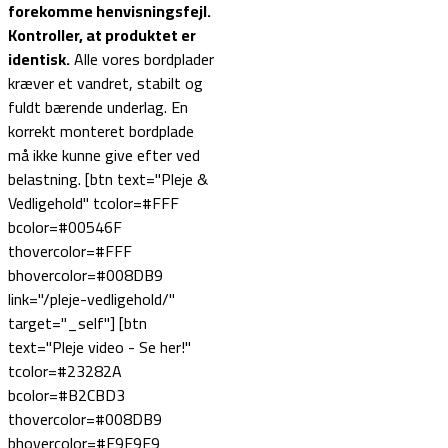
forekomme henvisningsfejl.
Kontroller, at produktet er
identisk.
Alle vores bordplader
kræver et vandret, stabilt og
fuldt bærende underlag. En
korrekt monteret bordplade
må ikke kunne give efter ved
belastning. [btn text="Pleje &
Vedligehold" tcolor=#FFF
bcolor=#00546F
thovercolor=#FFF
bhovercolor=#008DB9
link="/pleje-vedligehold/"
target="_self"] [btn
text="Pleje video - Se her!"
tcolor=#23282A
bcolor=#B2CBD3
thovercolor=#008DB9
bhovercolor=#E9E9E9