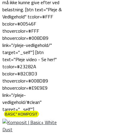
må ikke kunne give efter ved
belastning. [btn text="Pleje &
Vedligehold" tcolor=#FFF
bcolor=#00546F
thovercolor=#FFF
bhovercolor=#008DB9
link="/pleje-vedligehold/"
target="_self"] [btn
text="Pleje video - Se her!"
tcolor=#23282A
bcolor=#B2CBD3
thovercolor=#008DB9
bhovercolor=#E9E9E9
link="/pleje-
vedligehold/#clean"
target="_self"]
BASIC⁺ KOMPOSIT