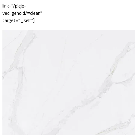
link="/pleje-
vedligehold/#clean"
target="_self"]