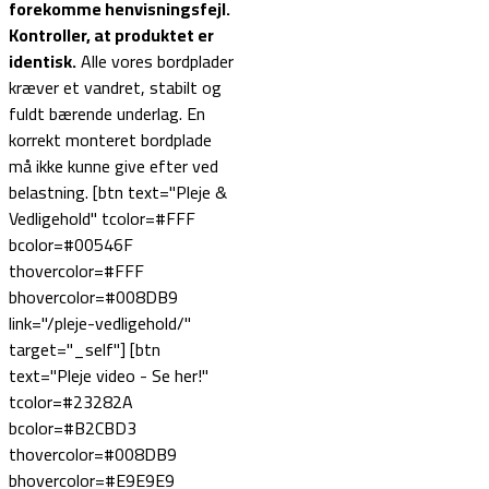
forekomme henvisningsfejl.
Kontroller, at produktet er
identisk.
Alle vores bordplader
kræver et vandret, stabilt og
fuldt bærende underlag. En
korrekt monteret bordplade
må ikke kunne give efter ved
belastning. [btn text="Pleje &
Vedligehold" tcolor=#FFF
bcolor=#00546F
thovercolor=#FFF
bhovercolor=#008DB9
link="/pleje-vedligehold/"
target="_self"] [btn
text="Pleje video - Se her!"
tcolor=#23282A
bcolor=#B2CBD3
thovercolor=#008DB9
bhovercolor=#E9E9E9