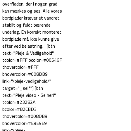
overfladen, der i nogen grad
kan mærkes og ses. Alle vores
bordplader kræver et vandret,
stabilt og fuldt bærende
underlag. En korrekt monteret
bordplade må ikke kunne give
efter ved belastning. [btn
text="Pleje & Vedligehold"
tcolor=#FFF bcolor=#00546F
thovercolor=#FFF
bhovercolor=#008DB9
link="/pleje-vedligehold/"
target="_self"] [btn
text="Pleje video - Se her!"
tcolor=#23282A
bcolor=#B2CBD3
thovercolor=#008DB9
bhovercolor=#E9E9E9
link="/pleje-