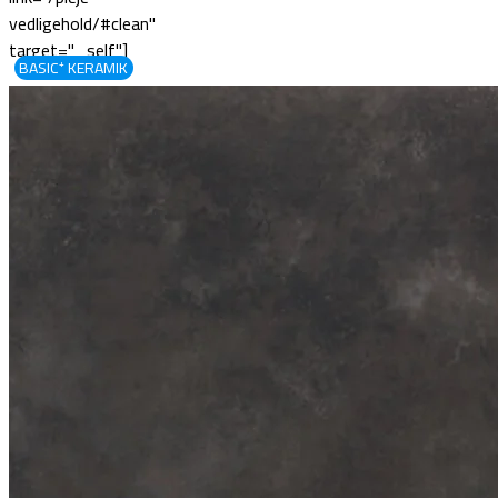
vedligehold/#clean"
target="_self"]
BASIC⁺ KERAMIK