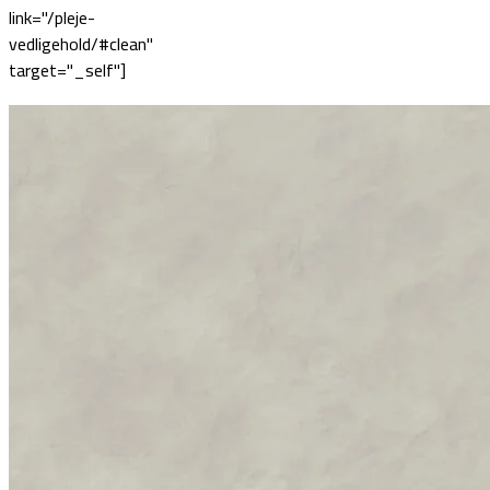
link="/pleje-
vedligehold/#clean"
target="_self"]