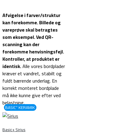
Afvigelse i farver/struktur
kan forekomme. Billede og
vareprøve skal betragtes
som eksempel.
Ved QR-
scanning kan der
forekomme henvisningsfejl.
Kontroller, at produktet er
identisk.
Alle vores bordplader
kræver et vandret, stabilt og
fuldt bærende underlag. En
korrekt monteret bordplade
må ikke kunne give efter ved
belastning.
BASIC⁺ KERAMIK
≋
Basic+ Sirius