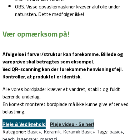
OBS. Visse opvaskemaskiner kræver alufolie under
natursten. Dette medfølger ikke!
Vær opmærksom på!
Afvigelse i farver/struktur kan forekomme. Billede og
vareprøve skal betragtes som eksempel.
Ved QR-scanning kan der forekomme henvisningsfejl.
Kontroller, at produktet er identisk.
Alle vores bordplader kræver et vandret, stabilt og fuldt
bærende underlag.
En korrekt monteret bordplade må ikke kunne give efter ved
belastning.
Pleje & Vedligehold
Pleje video - Se her!
Kategorier:
Basic+
,
Keramik
,
Keramik Basic+
Tags:
basic+
,
beach
,
lagervarer
,
marazzi