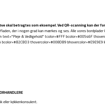
røve skal betragtes som eksempel.
Ved QR-scanning kan der for
fladen, der i nogen grad kan mærkes og ses. Alle vores bordplader 
btn text="Pleje & Vedligehold" tcolor=#FFF bcolor=#00546F thove
82A bcolor=#B2CBD3 thovercolor=#008DB9 bhovercolor=#E9E9E9 lin
 FORHANDLERE
k eller køkkenkonsulent.