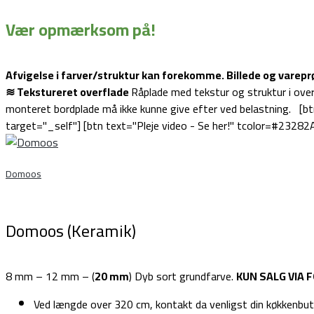
Vær opmærksom på!
Afvigelse i farver/struktur kan forekomme. Billede og varep
≋ Tekstureret overflade
Råplade med tekstur og struktur i over
monteret bordplade må ikke kunne give efter ved belastning. [
target="_self"] [btn text="Pleje video - Se her!" tcolor=#232
Domoos
Domoos (Keramik)
8 mm – 12 mm – (
20 mm
) Dyb sort grundfarve.
KUN SALG VIA
Ved længde over 320 cm, kontakt da venligst din køkkenbuti