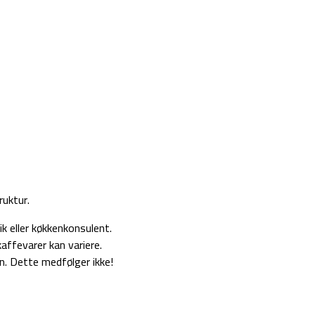
ruktur.
k eller køkkenkonsulent.
kaffevarer kan variere.
n. Dette medfølger ikke!