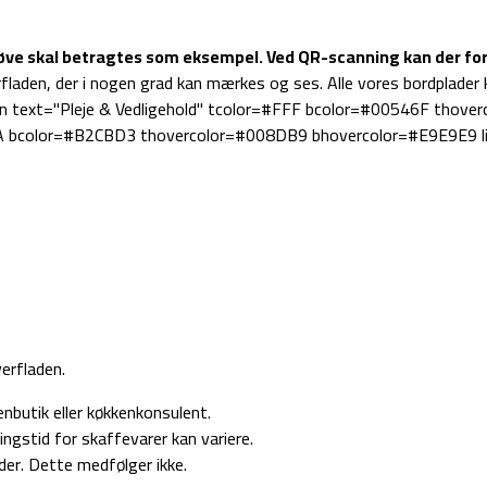
røve skal betragtes som eksempel.
Ved QR-scanning kan der for
fladen, der i nogen grad kan mærkes og ses. Alle vores bordplader 
btn text="Pleje & Vedligehold" tcolor=#FFF bcolor=#00546F thove
82A bcolor=#B2CBD3 thovercolor=#008DB9 bhovercolor=#E9E9E9 lin
erfladen.
nbutik eller køkkenkonsulent.
ingstid for skaffevarer kan variere.
er. Dette medfølger ikke.