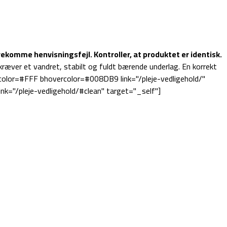
ekomme henvisningsfejl. Kontroller, at produktet er identisk.
kræver et vandret, stabilt og fuldt bærende underlag. En korrekt
rcolor=#FFF bhovercolor=#008DB9 link="/pleje-vedligehold/"
k="/pleje-vedligehold/#clean" target="_self"]