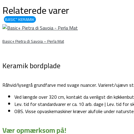
Relaterede varer
BASIC⁺ KERAMIK
≋
Basic+ Pietra di Savoia – Perla Mat
Keramik bordplade
Råhvid/lysegrå grundfarve med svage nuancer. Varieret/ujævn st
Ved længde over 320 cm, kontakt da venligst din køkkenbuti
Lev. tid for standardvarer er ca. 10 arb. dage | Lev. tid for s
OBS. Visse opvaskemaskiner kræver alufolie under naturste
Vær opmærksom på!