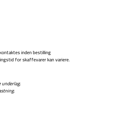
kontaktes inden bestilling
ingstid for skaffevarer kan variere.
e underlag.
astning.