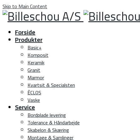
Skip to Main Content
Forside
Produkter
Basic+
Komposit
Keramik
Granit
Marmor
Kvartsit & Specialsten
ĒCLOS
Vaske
Service
Bordplade levering
Tolerance & Håndarbejde
Skabelon & Skæring
Montage & Samlinger