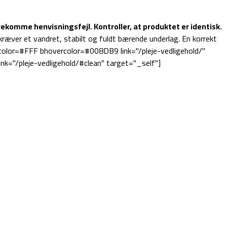
ekomme henvisningsfejl. Kontroller, at produktet er identisk.
kræver et vandret, stabilt og fuldt bærende underlag. En korrekt
rcolor=#FFF bhovercolor=#008DB9 link="/pleje-vedligehold/"
k="/pleje-vedligehold/#clean" target="_self"]