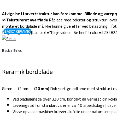
Afvigelse i farver/struktur kan forekomme. Billede og varep
≋ Tekstureret overflade
Råplade med tekstur og struktur i over
monteret bordplade må ikke kunne give efter ved belastning. [
BASIC⁺ KERAMIK
target="_self"] [btn text="Pleje video - Se her!" tcolor=#232
≋
Basic+ Sirius
Keramik bordplade
8 mm – 12 mm – (
20 mm
) Dyb sort grundfarve med struktur i ov
Ved pladelængde over 320 cm, kontakt da venligst din køkke
Leveringstid for standardvarer er ca. 10 arbejdsdage | Lever
Visse opvaskemaskiner kræver alufolie under naturstensplad