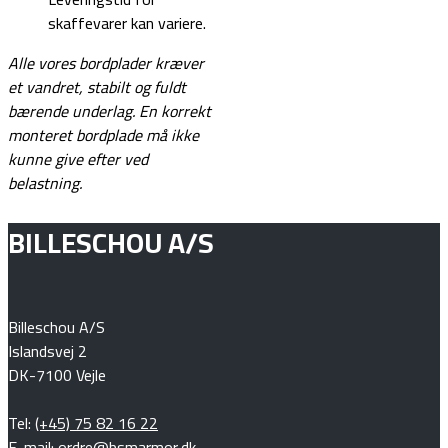
skaffevarer kan variere.
Alle vores bordplader kræver
et vandret, stabilt og fuldt
bærende underlag.
En korrekt
monteret bordplade må ikke
kunne give efter ved
belastning.
BILLESCHOU A/S
Billeschou A/S
Islandsvej 2
DK-7100 Vejle
Tel:
(+45) 75 82 16 22
E-mail: ordre@bsmarmor.dk