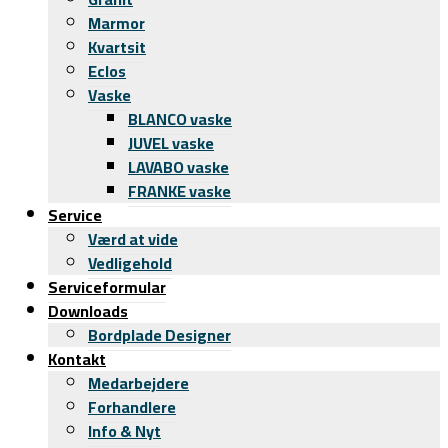
Marmor
Kvartsit
Eclos
Vaske
BLANCO vaske
JUVEL vaske
LAVABO vaske
FRANKE vaske
Service
Værd at vide
Vedligehold
Serviceformular
Downloads
Bordplade Designer
Kontakt
Medarbejdere
Forhandlere
Info & Nyt