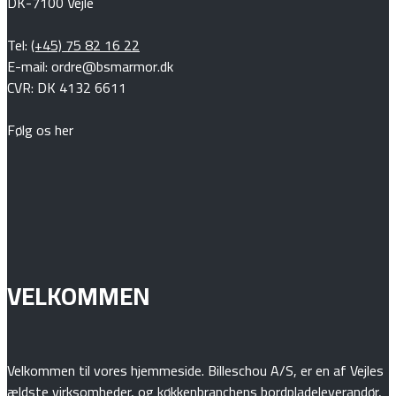
DK-7100 Vejle
Tel:
(+45) 75 82 16 22
E-mail: ordre@bsmarmor.dk
CVR: DK 4132 6611
Følg os her
VELKOMMEN
Velkommen til vores hjemmeside. Billeschou A/S, er en af Vejles
ældste virksomheder, og køkkenbranchens bordpladeleverandør,