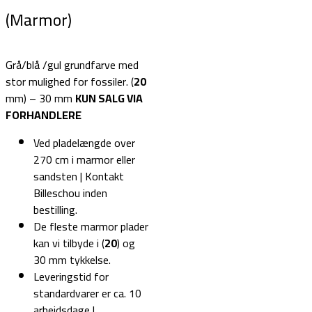
(Marmor)
Grå/blå /gul grundfarve med
stor mulighed for fossiler. (
20
mm) – 30 mm
KUN SALG VIA
FORHANDLERE
Ved pladelængde over
270 cm i marmor eller
sandsten | Kontakt
Billeschou inden
bestilling.
De fleste marmor plader
kan vi tilbyde i (
20
) og
30 mm tykkelse.
Leveringstid for
standardvarer er ca. 10
arbejdsdage |