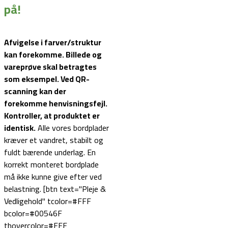
på!
Afvigelse i farver/struktur
kan forekomme. Billede og
vareprøve skal betragtes
som eksempel.
Ved QR-
scanning kan der
forekomme henvisningsfejl.
Kontroller, at produktet er
identisk.
Alle vores bordplader
kræver et vandret, stabilt og
fuldt bærende underlag. En
korrekt monteret bordplade
må ikke kunne give efter ved
belastning. [btn text="Pleje &
Vedligehold" tcolor=#FFF
bcolor=#00546F
thovercolor=#FFF