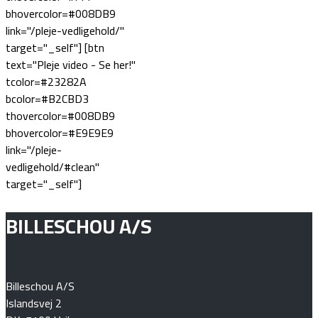
bhovercolor=#008DB9
link="/pleje-vedligehold/"
target="_self"] [btn
text="Pleje video - Se her!"
tcolor=#23282A
bcolor=#B2CBD3
thovercolor=#008DB9
bhovercolor=#E9E9E9
link="/pleje-
vedligehold/#clean"
target="_self"]
BILLESCHOU A/S
Billeschou A/S
Islandsvej 2