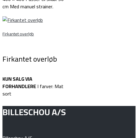
cm Med manuel strainer.
Firkantet overløb
Firkantet overløb
KUN SALG VIA
FORHANDLERE
I farver: Mat
sort
BILLESCHOU A/S
Billeschou A/S