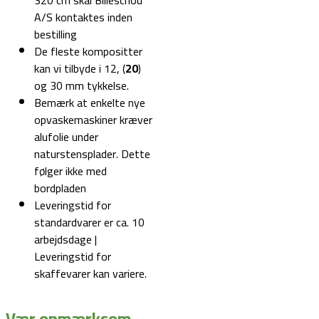
320 cm skal Billeschou
A/S kontaktes inden
bestilling
De fleste kompositter
kan vi tilbyde i 12, (
20
)
og 30 mm tykkelse.
Bemærk at enkelte nye
opvaskemaskiner kræver
alufolie under
naturstensplader. Dette
følger ikke med
bordpladen
Leveringstid for
standardvarer er ca. 10
arbejdsdage |
Leveringstid for
skaffevarer kan variere.
Vær opmærksom