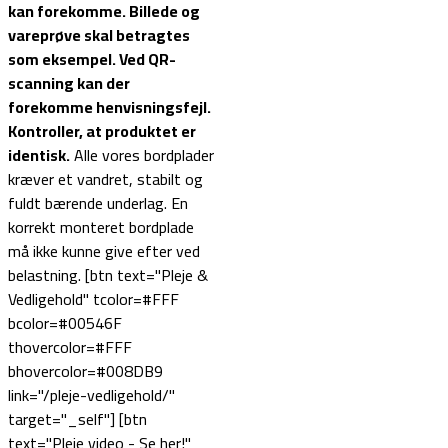
kan forekomme. Billede og
vareprøve skal betragtes
som eksempel.
Ved QR-
scanning kan der
forekomme henvisningsfejl.
Kontroller, at produktet er
identisk.
Alle vores bordplader
kræver et vandret, stabilt og
fuldt bærende underlag. En
korrekt monteret bordplade
må ikke kunne give efter ved
belastning. [btn text="Pleje &
Vedligehold" tcolor=#FFF
bcolor=#00546F
thovercolor=#FFF
bhovercolor=#008DB9
link="/pleje-vedligehold/"
target="_self"] [btn
text="Pleje video - Se her!"