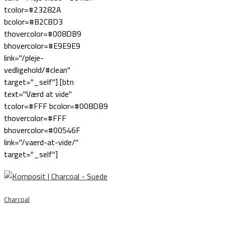
tcolor=#23282A
bcolor=#B2CBD3
thovercolor=#008DB9
bhovercolor=#E9E9E9
link="/pleje-
vedligehold/#clean"
target="_self"] [btn
text="Værd at vide"
tcolor=#FFF bcolor=#008DB9
thovercolor=#FFF
bhovercolor=#00546F
link="/vaerd-at-vide/"
target="_self"]
Charcoal