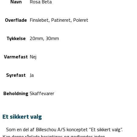
Navn
Rosa Beta
Overflade
Finslebet, Patineret, Poleret
Tykkelse
20mm, 30mm
Varmefast
Nej
Syrefast
Ja
Beholdning
Skaffevarer
Et sikkert valg
Som en del af Billeschou A/S konceptet “Et sikkert valg”.
Kan denne råplade besigtiges og godkendes inden