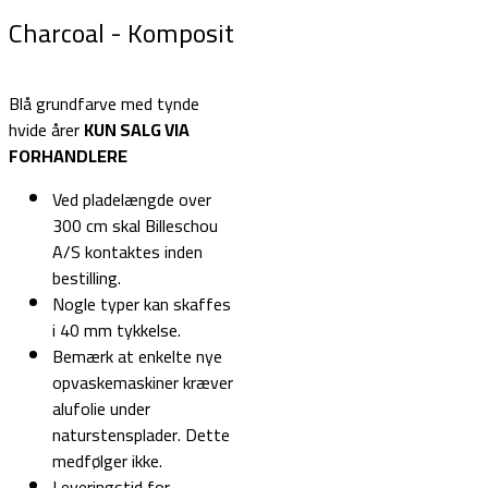
Charcoal - Komposit
Blå grundfarve med tynde
hvide årer
KUN SALG VIA
FORHANDLERE
Ved pladelængde over
300 cm skal Billeschou
A/S kontaktes inden
bestilling.
Nogle typer kan skaffes
i 40 mm tykkelse.
Bemærk at enkelte nye
opvaskemaskiner kræver
alufolie under
naturstensplader. Dette
medfølger ikke.
Leveringstid for