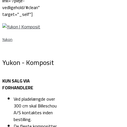
link="/pleje-
vedligehold/#clean"
target="_self"]
Yukon
Yukon - Komposit
KUN SALG VIA
FORHANDLERE
Ved pladelængde over
300 cm skal Billeschou
A/S kontaktes inden
bestilling.
De fleste kompositter