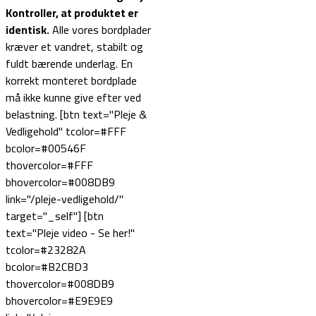
Kontroller, at produktet er
identisk.
Alle vores bordplader
kræver et vandret, stabilt og
fuldt bærende underlag. En
korrekt monteret bordplade
må ikke kunne give efter ved
belastning. [btn text="Pleje &
Vedligehold" tcolor=#FFF
bcolor=#00546F
thovercolor=#FFF
bhovercolor=#008DB9
link="/pleje-vedligehold/"
target="_self"] [btn
text="Pleje video - Se her!"
tcolor=#23282A
bcolor=#B2CBD3
thovercolor=#008DB9
bhovercolor=#E9E9E9