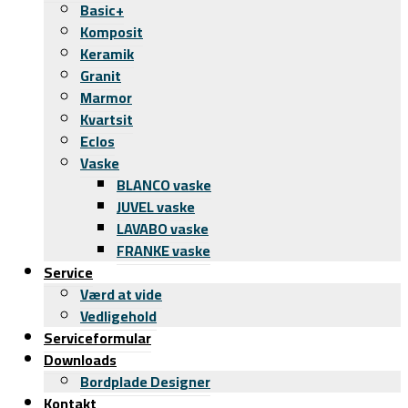
Basic+
Komposit
Keramik
Granit
Marmor
Kvartsit
Eclos
Vaske
BLANCO vaske
JUVEL vaske
LAVABO vaske
FRANKE vaske
Service
Værd at vide
Vedligehold
Serviceformular
Downloads
Bordplade Designer
Kontakt