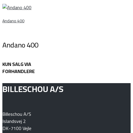
Andano 400
Andano 400
KUN SALG VIA
FORHANDLERE
BILLESCHOU A/S
Billeschou A/S
Islandsvej 2
DK-7100 Vejle