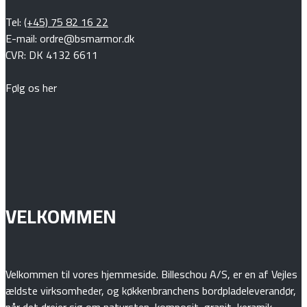
Tel:
(+45) 75 82 16 22
E-mail: ordre@bsmarmor.dk
CVR: DK 4132 6611
Følg os her
VELKOMMEN
Velkommen til vores hjemmeside. Billeschou A/S, er en af Vejles
ældste virksomheder, og køkkenbranchens bordpladeleverandør,
når det drejer sig om natursten, komposit, granit, keramik,