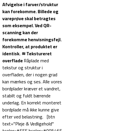
Afvigelse i farver/struktur
kan forekomme. Billede og
vareprøve skal betragtes
som eksempel.
Ved QR-
scanning kan der
forekomme henvisningsfejl.
Kontroller, at produktet er
identisk.
≋ Tekstureret
overflade
Råplade med
tekstur og struktur i
overfladen, der i nogen grad
kan mærkes og ses. Alle vores
bordplader kræver et vandret,
stabilt og fuldt bærende
underlag. En korrekt monteret
bordplade må ikke kunne give
efter ved belastning. [btn
text="Pleje & Vedligehold"
tcolor=#FFF bcolor=#00546F