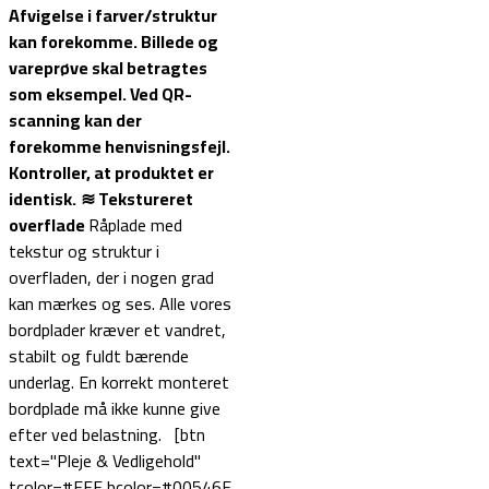
Afvigelse i farver/struktur
kan forekomme. Billede og
vareprøve skal betragtes
som eksempel.
Ved QR-
scanning kan der
forekomme henvisningsfejl.
Kontroller, at produktet er
identisk.
≋ Tekstureret
overflade
Råplade med
tekstur og struktur i
overfladen, der i nogen grad
kan mærkes og ses. Alle vores
bordplader kræver et vandret,
stabilt og fuldt bærende
underlag. En korrekt monteret
bordplade må ikke kunne give
efter ved belastning. [btn
text="Pleje & Vedligehold"
tcolor=#FFF bcolor=#00546F