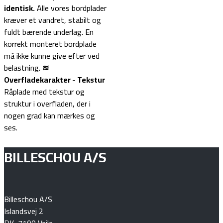
identisk.
Alle vores bordplader
kræver et vandret, stabilt og
fuldt bærende underlag. En
korrekt monteret bordplade
må ikke kunne give efter ved
belastning.
≋
Overfladekarakter - Tekstur
Råplade med tekstur og
struktur i overfladen, der i
nogen grad kan mærkes og
ses.
BILLESCHOU A/S
Billeschou A/S
Islandsvej 2
DK-7100 Vejle