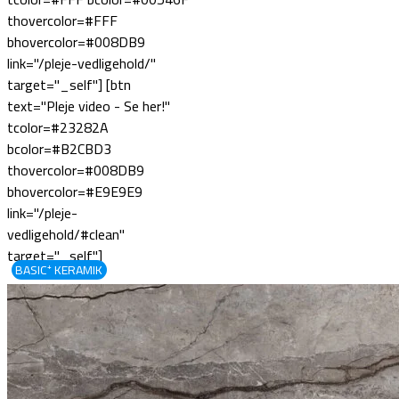
thovercolor=#FFF
bhovercolor=#008DB9
link="/pleje-vedligehold/"
target="_self"] [btn
text="Pleje video - Se her!"
tcolor=#23282A
bcolor=#B2CBD3
thovercolor=#008DB9
bhovercolor=#E9E9E9
link="/pleje-
vedligehold/#clean"
target="_self"]
BASIC⁺ KERAMIK
≋