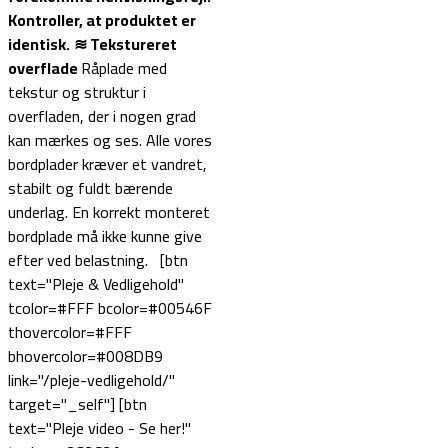
Kontroller, at produktet er
identisk.
≋ Tekstureret
overflade
Råplade med
tekstur og struktur i
overfladen, der i nogen grad
kan mærkes og ses. Alle vores
bordplader kræver et vandret,
stabilt og fuldt bærende
underlag. En korrekt monteret
bordplade må ikke kunne give
efter ved belastning. [btn
text="Pleje & Vedligehold"
tcolor=#FFF bcolor=#00546F
thovercolor=#FFF
bhovercolor=#008DB9
link="/pleje-vedligehold/"
target="_self"] [btn
text="Pleje video - Se her!"