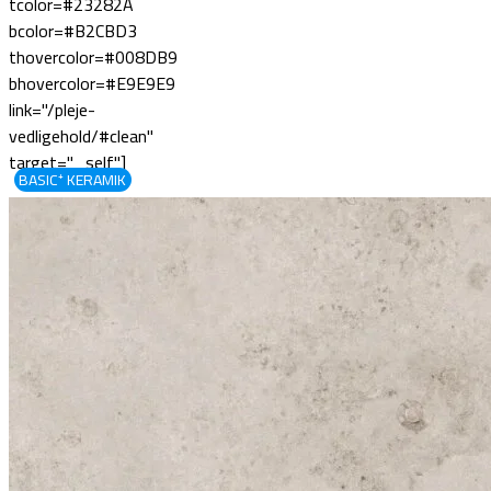
tcolor=#23282A
bcolor=#B2CBD3
thovercolor=#008DB9
bhovercolor=#E9E9E9
link="/pleje-
vedligehold/#clean"
target="_self"]
BASIC⁺ KERAMIK
≋