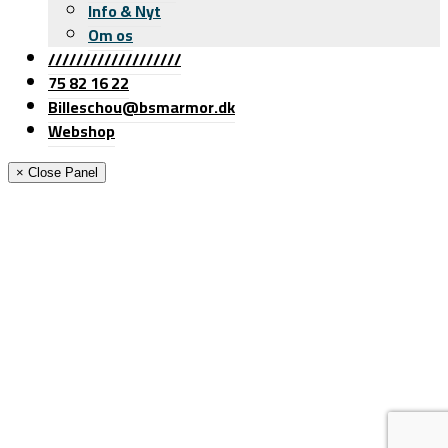
Info & Nyt
Om os
///////////////////
75 82 16 22
Billeschou@bsmarmor.dk
Webshop
× Close Panel