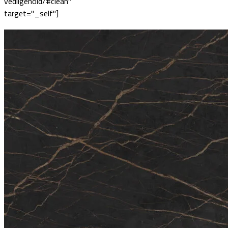
vedligehold/#clean"
target="_self"]
≋