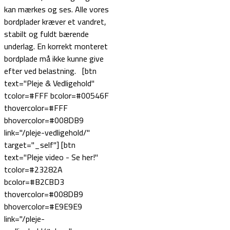
kan mærkes og ses. Alle vores
bordplader kræver et vandret,
stabilt og fuldt bærende
underlag. En korrekt monteret
bordplade må ikke kunne give
efter ved belastning. [btn
text="Pleje & Vedligehold"
tcolor=#FFF bcolor=#00546F
thovercolor=#FFF
bhovercolor=#008DB9
link="/pleje-vedligehold/"
target="_self"] [btn
text="Pleje video - Se her!"
tcolor=#23282A
bcolor=#B2CBD3
thovercolor=#008DB9
bhovercolor=#E9E9E9
link="/pleje-