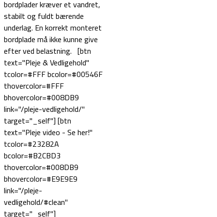
bordplader kræver et vandret,
stabilt og fuldt bærende
underlag. En korrekt monteret
bordplade må ikke kunne give
efter ved belastning. [btn
text="Pleje & Vedligehold"
tcolor=#FFF bcolor=#00546F
thovercolor=#FFF
bhovercolor=#008DB9
link="/pleje-vedligehold/"
target="_self"] [btn
text="Pleje video - Se her!"
tcolor=#23282A
bcolor=#B2CBD3
thovercolor=#008DB9
bhovercolor=#E9E9E9
link="/pleje-
vedligehold/#clean"
target="_self"]