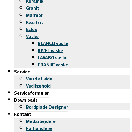
Keramik
Granit
Marmor
Kvartsit
Eclos
Vaske
BLANCO vaske
JUVEL vaske
LAVABO vaske
FRANKE vaske
Service
Værd at vide
Vedligehold
Serviceformular
Downloads
Bordplade Designer
Kontakt
Medarbejdere
Forhandlere