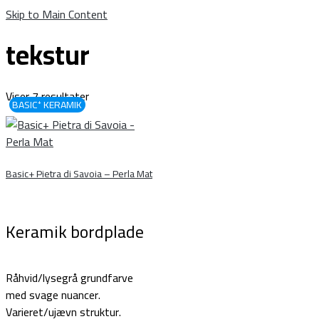
Skip to Main Content
tekstur
Viser 7 resultater
BASIC⁺ KERAMIK
≋
Basic+ Pietra di Savoia – Perla Mat
Keramik bordplade
Råhvid/lysegrå grundfarve
med svage nuancer.
Varieret/ujævn struktur.