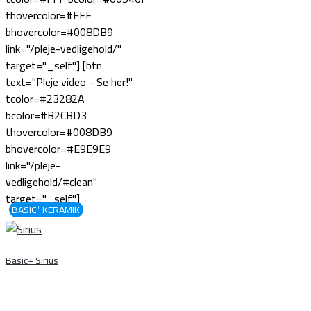
thovercolor=#FFF
bhovercolor=#008DB9
link="/pleje-vedligehold/"
target="_self"] [btn
text="Pleje video - Se her!"
tcolor=#23282A
bcolor=#B2CBD3
thovercolor=#008DB9
bhovercolor=#E9E9E9
link="/pleje-
vedligehold/#clean"
target="_self"]
BASIC⁺ KERAMIK
≋
Basic+ Sirius