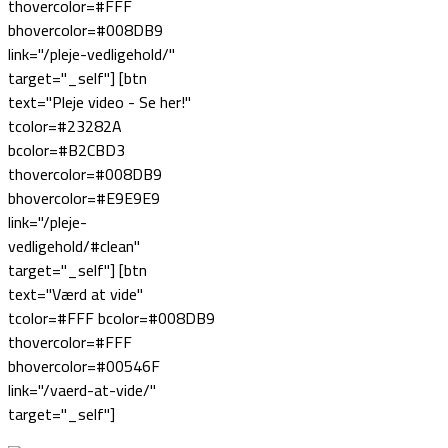
thovercolor=#FFF
bhovercolor=#008DB9
link="/pleje-vedligehold/"
target="_self"] [btn
text="Pleje video - Se her!"
tcolor=#23282A
bcolor=#B2CBD3
thovercolor=#008DB9
bhovercolor=#E9E9E9
link="/pleje-
vedligehold/#clean"
target="_self"] [btn
text="Værd at vide"
tcolor=#FFF bcolor=#008DB9
thovercolor=#FFF
bhovercolor=#00546F
link="/vaerd-at-vide/"
target="_self"]