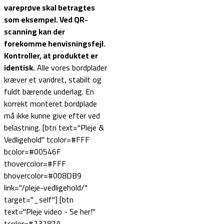
vareprøve skal betragtes
som eksempel.
Ved QR-
scanning kan der
forekomme henvisningsfejl.
Kontroller, at produktet er
identisk.
Alle vores bordplader
kræver et vandret, stabilt og
fuldt bærende underlag. En
korrekt monteret bordplade
må ikke kunne give efter ved
belastning. [btn text="Pleje &
Vedligehold" tcolor=#FFF
bcolor=#00546F
thovercolor=#FFF
bhovercolor=#008DB9
link="/pleje-vedligehold/"
target="_self"] [btn
text="Pleje video - Se her!"
tcolor=#23282A