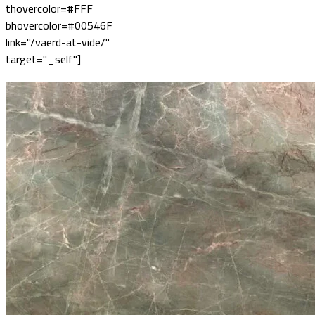
thovercolor=#FFF
bhovercolor=#00546F
link="/vaerd-at-vide/"
target="_self"]