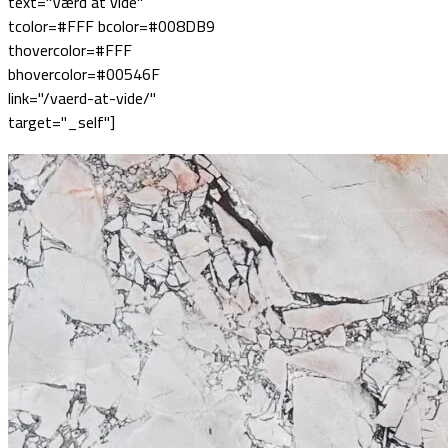
text="Værd at vide"
tcolor=#FFF bcolor=#008DB9
thovercolor=#FFF
bhovercolor=#00546F
link="/vaerd-at-vide/"
target="_self"]