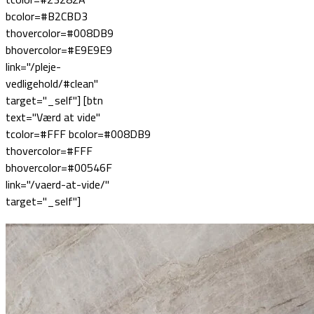
bcolor=#B2CBD3
thovercolor=#008DB9
bhovercolor=#E9E9E9
link="/pleje-
vedligehold/#clean"
target="_self"] [btn
text="Værd at vide"
tcolor=#FFF bcolor=#008DB9
thovercolor=#FFF
bhovercolor=#00546F
link="/vaerd-at-vide/"
target="_self"]