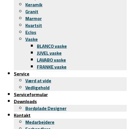
Keramik
Granit
Marmor
Kvartsit
Eclos
Vaske
BLANCO vaske
JUVEL vaske
LAVABO vaske
FRANKE vaske
Service
Værd at vide
Vedligehold
Serviceformular
Downloads
Bordplade Designer
Kontakt
Medarbejdere
Forhandlere