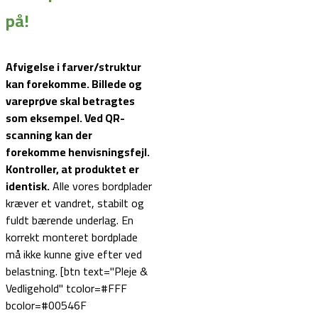
på!
Afvigelse i farver/struktur
kan forekomme. Billede og
vareprøve skal betragtes
som eksempel.
Ved QR-
scanning kan der
forekomme henvisningsfejl.
Kontroller, at produktet er
identisk.
Alle vores bordplader
kræver et vandret, stabilt og
fuldt bærende underlag. En
korrekt monteret bordplade
må ikke kunne give efter ved
belastning. [btn text="Pleje &
Vedligehold" tcolor=#FFF
bcolor=#00546F