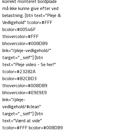
korrekt monteret bordplade
må ikke kunne give efter ved
belastning. [btn text="Pleje &
Vedligehold" tcolor=#FFF
bcolor=#00546F
thovercolor=#FFF
bhovercolor=#008DB9
link="/pleje-vedligehold/"
target="_self"] [btn
text="Pleje video - Se her!"
tcolor=#23282A
bcolor=#B2CBD3
thovercolor=#008DB9
bhovercolor=#E9E9E9
link="/pleje-
vedligehold/#clean"
target="_self"] [btn
text="Værd at vide"
tcolor=#FFF bcolor=#008DB9