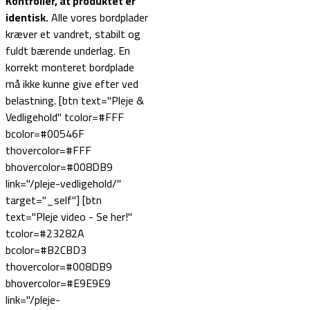
Kontroller, at produktet er
identisk.
Alle vores bordplader
kræver et vandret, stabilt og
fuldt bærende underlag. En
korrekt monteret bordplade
må ikke kunne give efter ved
belastning. [btn text="Pleje &
Vedligehold" tcolor=#FFF
bcolor=#00546F
thovercolor=#FFF
bhovercolor=#008DB9
link="/pleje-vedligehold/"
target="_self"] [btn
text="Pleje video - Se her!"
tcolor=#23282A
bcolor=#B2CBD3
thovercolor=#008DB9
bhovercolor=#E9E9E9
link="/pleje-