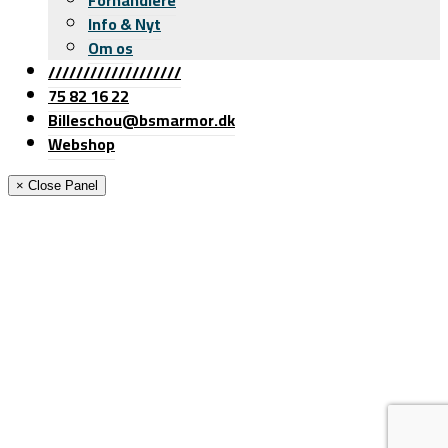
Info & Nyt
Om os
///////////////////
75 82 16 22
Billeschou@bsmarmor.dk
Webshop
× Close Panel