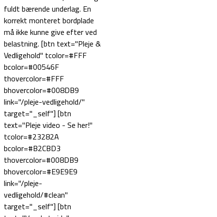
fuldt bærende underlag. En
korrekt monteret bordplade
må ikke kunne give efter ved
belastning. [btn text="Pleje &
Vedligehold" tcolor=#FFF
bcolor=#00546F
thovercolor=#FFF
bhovercolor=#008DB9
link="/pleje-vedligehold/"
target="_self"] [btn
text="Pleje video - Se her!"
tcolor=#23282A
bcolor=#B2CBD3
thovercolor=#008DB9
bhovercolor=#E9E9E9
link="/pleje-
vedligehold/#clean"
target="_self"] [btn