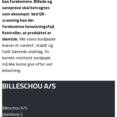
kan forekomme. Billede og
vareprøve skal betragtes
som eksempel.
Ved QR-
scanning kan der
forekomme henvisningsfejl.
Kontroller, at produktet er
identisk.
Alle vores bordplader
kræver et vandret, stabilt og
fuldt bærende underlag. En
korrekt monteret bordplade
må ikke kunne give efter ved
belastning.
BILLESCHOU A/S
Billeschou A/S
Islandsvej 2