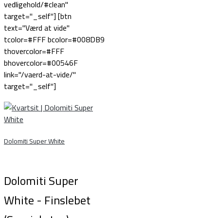
vedligehold/#clean"
target="_self"] [btn
text="Værd at vide"
tcolor=#FFF bcolor=#008DB9
thovercolor=#FFF
bhovercolor=#00546F
link="/vaerd-at-vide/"
target="_self"]
Dolomiti Super White
Dolomiti Super
White - Finslebet