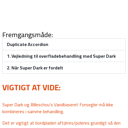
Venligst vær opmærksom på at der i videoen kun udføres i et
opstillet arbejdsområde. Processen er den samme på en fuld
stenbordplade. Vi har i videoen udelukkende lagt vægt på
fremgangs metoden og processen.
HUSK! – OGSÅ KANTER
.
Fremgangsmåde:
Duplicate Accordion
1. Vejledning til overfladebehandling med Super Dark
2. Når Super Dark er fordelt
VIGTIGT AT VIDE:
Super Dark og Billeschou’s Vandbaseret Forsegler må ikke
kombineres i samme behandling.
Det er vigtigt at bordpladen aftørres/poleres grundigt så den