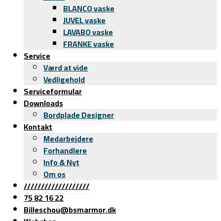
BLANCO vaske
JUVEL vaske
LAVABO vaske
FRANKE vaske
Service
Værd at vide
Vedligehold
Serviceformular
Downloads
Bordplade Designer
Kontakt
Medarbejdere
Forhandlere
Info & Nyt
Om os
///////////////////
75 82 16 22
Billeschou@bsmarmor.dk